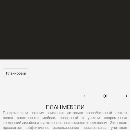
ЖК ЗОЛОТАЯ ЗВЕЗДА
ПОДРОБНЕЕ
Планировки
01
ПЛАН МЕБЕЛИ
Представляем вашему вниманию детально проработанный чертеж
плана расстановки мебели, созданный с учетом современных
тенденций дизайна и функциональности каждого помещения. Этот план
предлагает эффективное использование пространства, учитывая