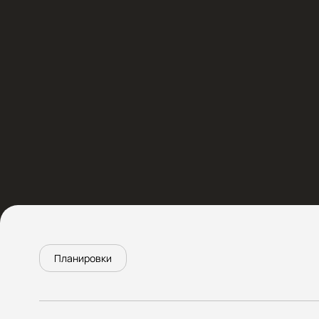
Семья: 4 человека
Площадь: 98 м2
Руководитель проекта
ВЕРОНИКА
Ведущий дизайнер
Планировки