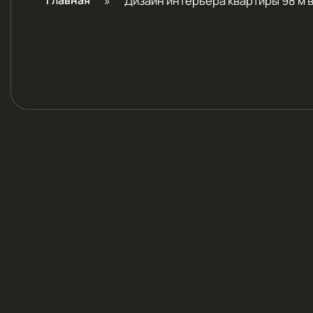
Главная
»
Дизайн интерьера квартиры 98 м 
О Проекте
ПРОЕКТ: ДИЗАЙН ИНТ
КВАРТИРЫ 98 М В ПЫ
РОЗОВЫХ ТОНАХ
Адрес: ЖК РИХАРД